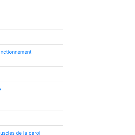
s
onctionnement
s
uscles de la paroi