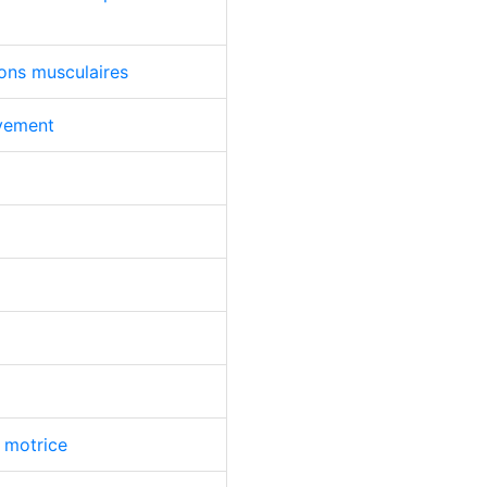
ions musculaires
uvement
 motrice