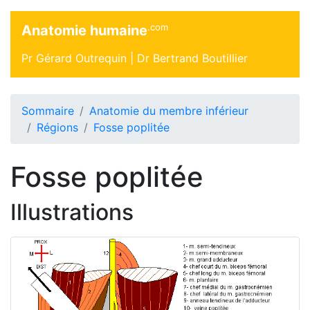
.com
Anatomie humaine
Pr Gérard Outrequin |
Dr Bertrand Boutillier
Sommaire
Anatomie du membre inférieur
Régions
Fosse poplitée
Fosse poplitée
Illustrations